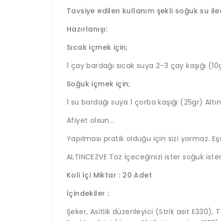
Tavsiye edilen kullanım şekli soğuk su iled
Hazırlanışı:
Sıcak içmek için;
1 çay bardağı sıcak suya 2-3 çay kaşığı (10
Soğuk içmek için;
1 su bardağı suya 1 çorba kaşığı (25gr) Alt
Afiyet olsun…
Yapılması pratik olduğu için sizi yormaz. Eşs
ALTINCEZVE Toz İçeceğinizi ister soğuk iste
Koli İçi Miktar : 20 Adet
İçindekiler :
Şeker, Asitlik düzenleyici (Strik asit E330)