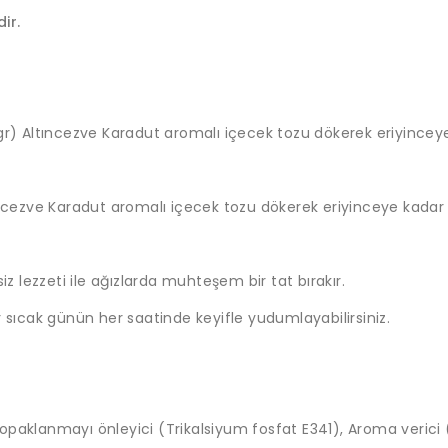
ir.
gr) Altıncezve Karadut aromalı içecek tozu dökerek eriyinceye k
ıncezve Karadut aromalı içecek tozu dökerek eriyinceye kadar ka
iz lezzeti ile ağızlarda muhteşem bir tat bırakır.
r sıcak günün her saatinde keyifle yudumlayabilirsiniz.
, Topaklanmayı önleyici (Trikalsiyum fosfat E341), Aroma verici 