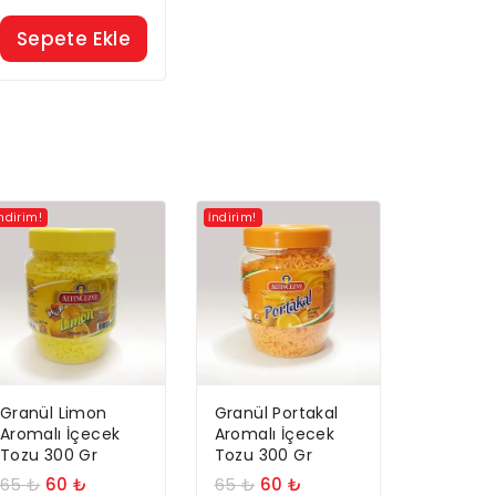
Sepete Ekle
İndirim!
İndirim!
Granül Limon
Granül Portakal
Aromalı İçecek
Aromalı İçecek
Tozu 300 Gr
Tozu 300 Gr
65
₺
60
₺
65
₺
60
₺