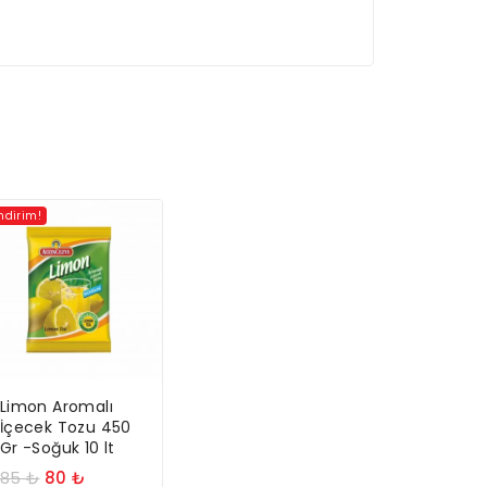
İndirim!
Limon Aromalı
İçecek Tozu 450
Gr -Soğuk 10 lt
85
₺
80
₺