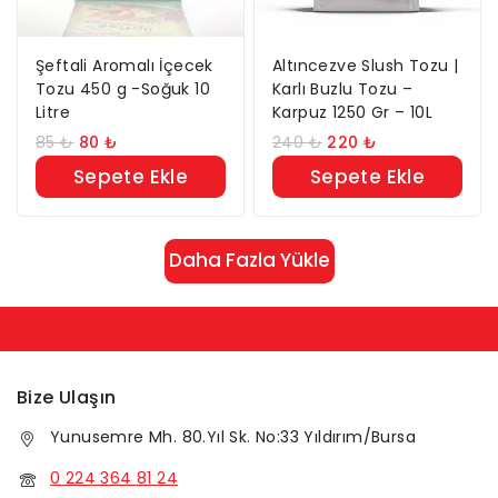
Şeftali Aromalı İçecek
Altıncezve Slush Tozu |
Tozu 450 g -Soğuk 10
Karlı Buzlu Tozu –
Litre
Karpuz 1250 Gr – 10L
85
₺
80
₺
240
₺
220
₺
Sepete Ekle
Sepete Ekle
Daha Fazla Yükle
Bize Ulaşın
Yunusemre Mh. 80.Yıl Sk. No:33 Yıldırım/Bursa
0 224 364 81 24