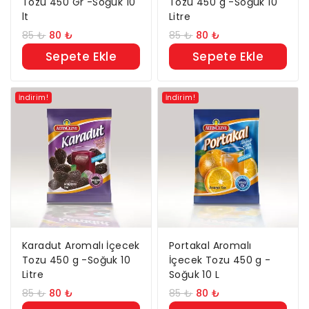
Tozu 450 Gr -Soğuk 10
Tozu 450 g -Soğuk 10
lt
Litre
85
₺
80
₺
85
₺
80
₺
Sepete Ekle
Sepete Ekle
İndirim!
İndirim!
Karadut Aromalı İçecek
Portakal Aromalı
Tozu 450 g -Soğuk 10
İçecek Tozu 450 g -
Litre
Soğuk 10 L
85
₺
80
₺
85
₺
80
₺