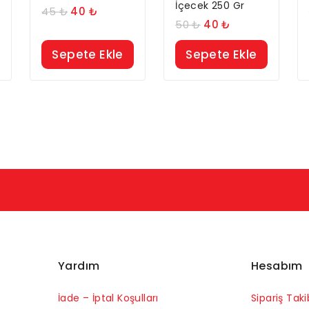
İçecek 250 Gr
45
₺
40
₺
50
₺
40
₺
Sepete Ekle
Sepete Ekle
Yardım
Hesabım
İade – İptal Koşulları
Sipariş Taki