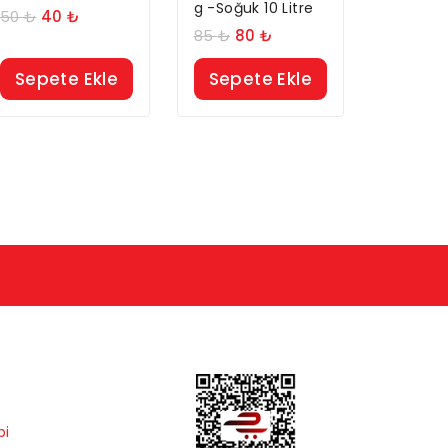
g -Soğuk 10 Litre
50
₺
40
₺
85
₺
80
₺
Sepete Ekle
Sepete Ekle
bi