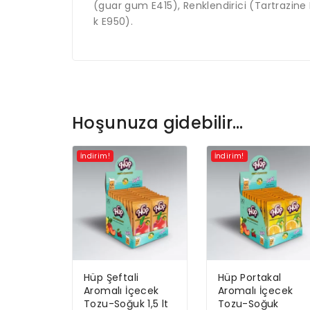
(guar gum E415), Renklendirici (Tartrazine 
k E950).
Hoşunuza gidebilir…
İndirim!
İndirim!
Hüp Şeftali
Hüp Portakal
Aromalı İçecek
Aromalı İçecek
Tozu-Soğuk 1,5 lt
Tozu-Soğuk