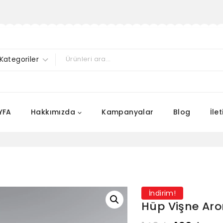
YFA
Hakkımızda
Kampanyalar
Blog
İle
İndirim!
Hüp Vişne Aro