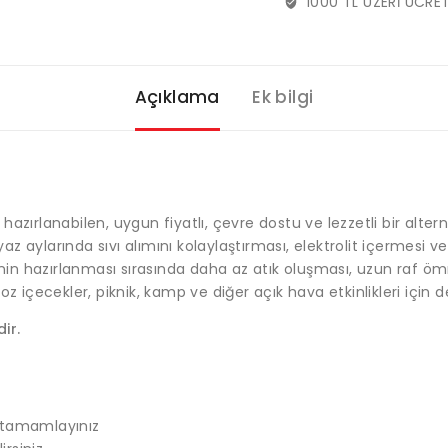
1000 TL ÜZERİ ÜCRE
Açıklama
Ek bilgi
azırlanabilen, uygun fiyatlı, çevre dostu ve lezzetli bir alter
 yaz aylarında sıvı alımını kolaylaştırması, elektrolit içermesi 
rinin hazırlanması sırasında daha az atık oluşması, uzun raf ö
z içecekler, piknik, kamp ve diğer açık hava etkinlikleri için d
ir.
z
e tamamlayınız