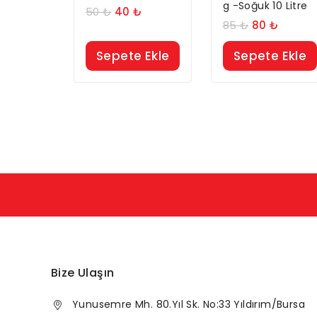
g -Soğuk 10 Litre
50
₺
40
₺
85
₺
80
₺
Sepete Ekle
Sepete Ekle
Bize Ulaşın
Yunusemre Mh. 80.Yıl Sk. No:33 Yıldırım/Bursa