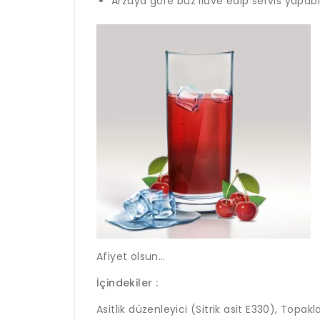
Arzuya göre buz ilave edip servis yapabil
Afiyet olsun…
İçindekiler :
Asitlik düzenleyici (Sitrik asit E330), Topak