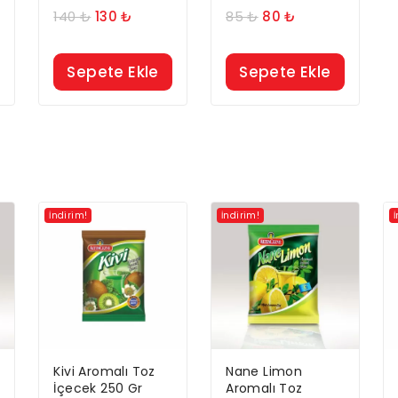
140
₺
130
₺
85
₺
80
₺
Sepete Ekle
Sepete Ekle
İndirim!
İndirim!
Kivi Aromalı Toz
Nane Limon
İçecek 250 Gr
Aromalı Toz