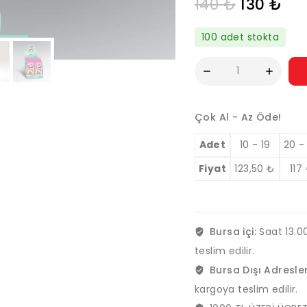
140
₺
130
₺
100 adet stokta
Çok Al - Az Öde!
Adet
10 - 19
20 -
Fiyat
123,50
₺
117
Bursa içi:
Saat 13.00
teslim edilir.
Bursa Dışı Adresle
kargoya teslim edilir.