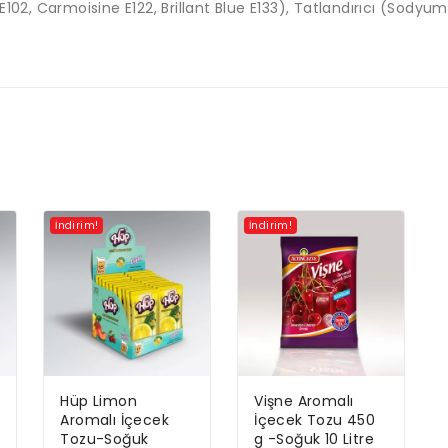
E102, Carmoisine E122, Brillant Blue E133), Tatlandırıcı (Sod
İndirim!
İndirim!
Hüp Limon
Vişne Aromalı
Aromalı İçecek
İçecek Tozu 450
Tozu-Soğuk
g -Soğuk 10 Litre