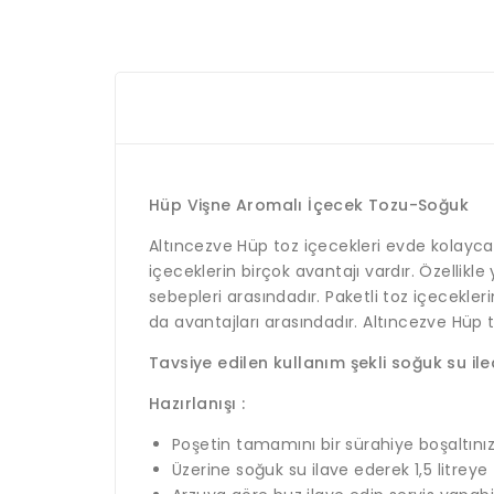
Hüp Vişne Aromalı İçecek Tozu-Soğuk
Altıncezve Hüp toz içecekleri evde kolayca h
içeceklerin birçok avantajı vardır. Özellikle
sebepleri arasındadır. Paketli toz içecekle
da avantajları arasındadır. Altıncezve Hüp to
Tavsiye edilen kullanım şekli soğuk su iled
Hazırlanışı :
Poşetin tamamını bir sürahiye boşaltını
Üzerine soğuk su ilave ederek 1,5 litrey