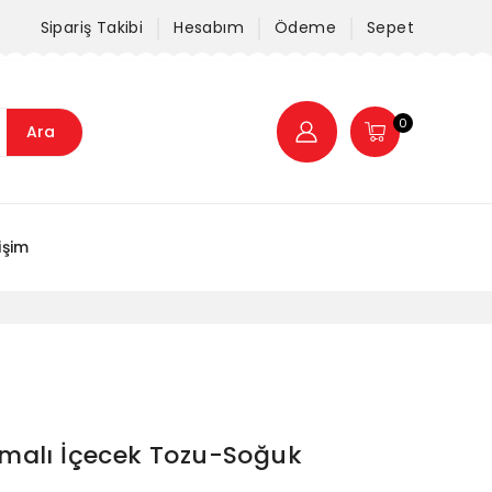
Sipariş Takibi
Hesabım
Ödeme
Sepet
0
Ara
tişim
malı İçecek Tozu-Soğuk