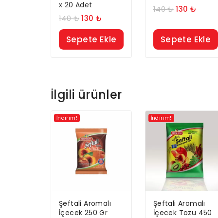
x 20 Adet
140
₺
130
₺
140
₺
130
₺
Sepete Ekle
Sepete Ekle
İlgili ürünler
İndirim!
İndirim!
Şeftali Aromalı
Şeftali Aromalı
İçecek 250 Gr
İçecek Tozu 450