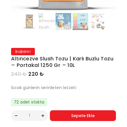
İndirim!
Altıncezve Slush Tozu | Karlı Buzlu Tozu
– Portakal 1250 Gr – 10L
240
₺
220
₺
Sıcak günlerin serinleten lezzeti
72 adet stokta
Sepete Ekle