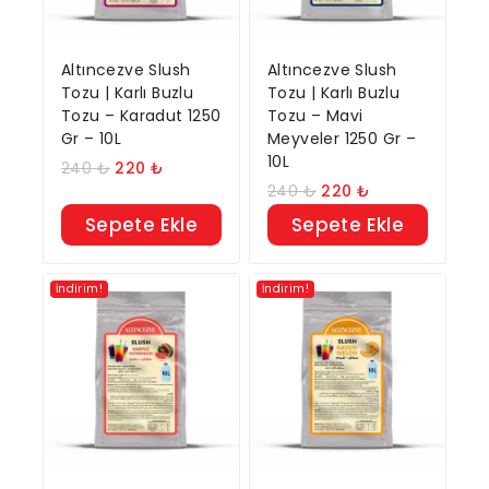
Altıncezve Slush
Altıncezve Slush
Tozu | Karlı Buzlu
Tozu | Karlı Buzlu
Tozu – Karadut 1250
Tozu – Mavi
Gr – 10L
Meyveler 1250 Gr –
10L
240
₺
220
₺
240
₺
220
₺
Sepete Ekle
Sepete Ekle
İndirim!
İndirim!