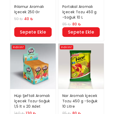
Ihlamur Aromalı
Portakal Aromalı
İçecek 250 Gr
İçecek Tozu 450 g
-Soğuk 10 L
50
₺
40
₺
85
₺
80
₺
Sepete Ekle
Sepete Ekle
İndirim!
İndirim!
Hüp Şeftali Aromalı
Nar Aromalı İçecek
İçecek Tozu-Soğuk
Tozu 450 g -Soğuk
1,5 lt x 20 Adet
10 Litre
140
₺
130
₺
85
₺
80
₺