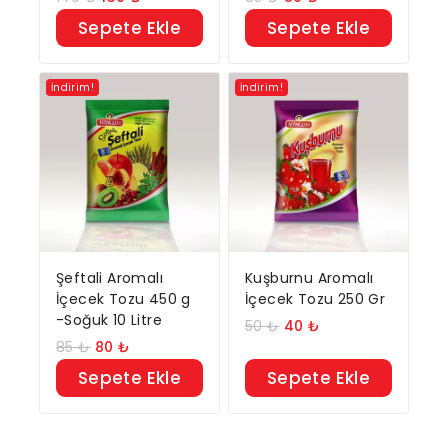
Sepete Ekle
Sepete Ekle
İndirim!
İndirim!
Şeftali Aromalı
Kuşburnu Aromalı
İçecek Tozu 450 g
İçecek Tozu 250 Gr
-Soğuk 10 Litre
50
₺
40
₺
85
₺
80
₺
Sepete Ekle
Sepete Ekle