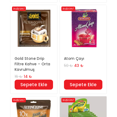
İndirim!
İndirim!
Gold Stone Drip
Atom Çayı
Filtre Kahve – Orta
50
₺
43
₺
Kavrulmuş
16
₺
14
₺
Sepete Ekle
Sepete Ekle
İndirim!
İndirim!