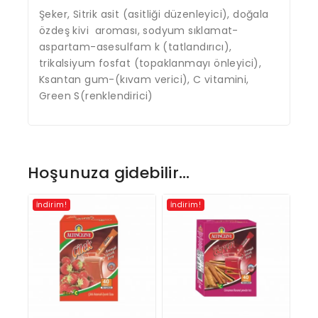
Şeker, Sitrik asit (asitliği düzenleyici), doğala
özdeş kivi aroması, sodyum sıklamat-
aspartam-asesulfam k (tatlandırıcı),
trikalsiyum fosfat (topaklanmayı önleyici),
Ksantan gum-(kıvam verici), C vitamini,
Green S(renklendirici)
Hoşunuza gidebilir…
İndirim!
İndirim!