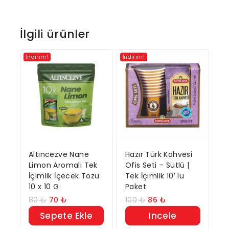
İlgili ürünler
İndirim!
İndirim!
Altıncezve Nane
Hazır Türk Kahvesi
Limon Aromalı Tek
Ofis Seti – Sütlü |
İçimlik İçecek Tozu
Tek İçimlik 10′ lu
10 x 10 G
Paket
80
₺
70
₺
100
₺
86
₺
Sepete Ekle
Incele