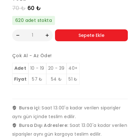
70
₺
60
₺
620 adet stokta
Sepete Ekle
Çok Al - Az Öde!
Adet
10 - 19
20 - 39
40+
Fiyat
57
₺
54
₺
51
₺
Bursa içi:
Saat 13.00'a kadar verilen siparişler
aynı gün içinde teslim edilir.
Bursa Dışı Adreslere:
Saat 13.00'a kadar verilen
siparişler aynı gün kargoya teslim edilir.