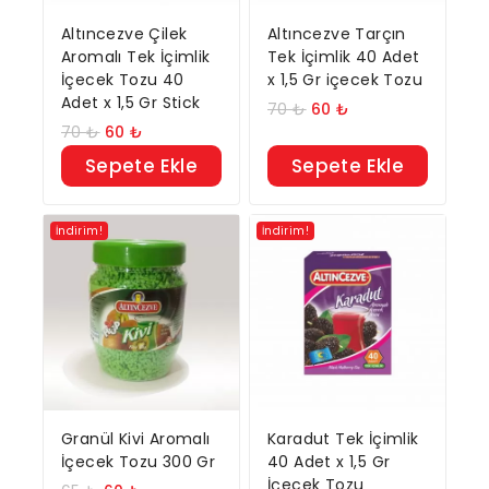
Altıncezve Çilek
Altıncezve Tarçın
Aromalı Tek İçimlik
Tek İçimlik 40 Adet
İçecek Tozu 40
x 1,5 Gr içecek Tozu
Adet x 1,5 Gr Stick
70
₺
60
₺
70
₺
60
₺
Sepete Ekle
Sepete Ekle
İndirim!
İndirim!
Granül Kivi Aromalı
Karadut Tek İçimlik
İçecek Tozu 300 Gr
40 Adet x 1,5 Gr
İçecek Tozu