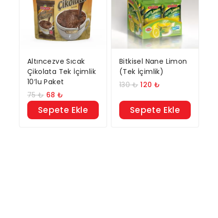
Altıncezve Sıcak
Bitkisel Nane Limon
Çikolata Tek İçimlik
(Tek İçimlik)
10’lu Paket
130
₺
120
₺
75
₺
68
₺
Sepete Ekle
Sepete Ekle