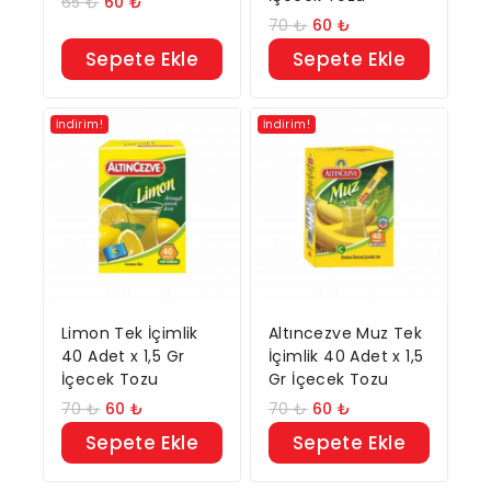
65
₺
60
₺
70
₺
60
₺
Sepete Ekle
Sepete Ekle
İndirim!
İndirim!
Limon Tek İçimlik
Altıncezve Muz Tek
40 Adet x 1,5 Gr
İçimlik 40 Adet x 1,5
İçecek Tozu
Gr İçecek Tozu
70
₺
60
₺
70
₺
60
₺
Sepete Ekle
Sepete Ekle