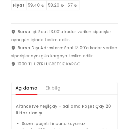
Fiyat
59,40
₺
58,20
₺
57
₺
Bursa içi:
Saat 13.00'a kadar verilen siparişler
aynı gün içinde teslim edilir.
Bursa Dışı Adreslere:
Saat 13.00'a kadar verilen
siparişler aynı gün kargoya teslim edilir.
1000 TL ÜZERİ ÜCRETSİZ KARGO
Açıklama
Ek bilgi
Altıncezve Yeşilçay – Sallama Poşet Çay 20
li
Hazırlanışı :
Süzen poşeti fincana koyunuz