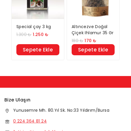
Special çay 3 kg
Altıncezve Doğal
Çiçek Ihlamur 35 Gr
1.300
₺
1.250
₺
180
₺
170
₺
Sepete Ekle
Sepete Ekle
Bize Ulaşın
Yunusemre Mh. 80.Yıl Sk. No:33 Yıldırım/Bursa
0 224 364 81 24