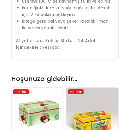
Üzerine 100°C de kaynamış su ilave ediniz
İstediğiniz dem ve yoğunluğu elde etmek
için 2 -3 dakika bekleyiniz
İsteğe göre bal veya şeker katarak limon
ile servis yapabilirsiniz
Afiyet olsun…
Koli İçi Miktar : 24 Adet
İçindekiler :
Yeşilçay
Hoşunuza gidebilir…
İndirim!
İndirim!