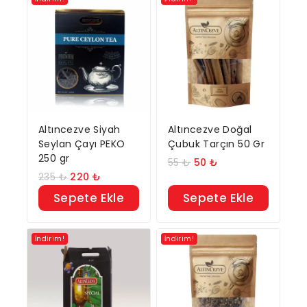
Altıncezve Siyah
Altıncezve Doğal
Seylan Çayı PEKO
Çubuk Tarçın 50 Gr
250 gr
55
₺
50
₺
235
₺
220
₺
Sepete Ekle
Sepete Ekle
İndirim!
İndirim!