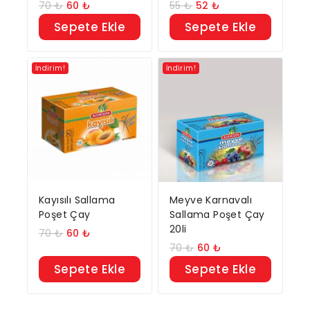
70
₺
60
₺
55
₺
52
₺
Sepete Ekle
Sepete Ekle
İndirim!
İndirim!
Kayısılı Sallama
Meyve Karnavalı
Poşet Çay
Sallama Poşet Çay
20li
70
₺
60
₺
70
₺
60
₺
Sepete Ekle
Sepete Ekle