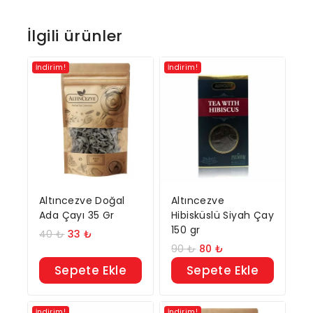
İlgili ürünler
İndirim!
İndirim!
Altıncezve Doğal
Altıncezve
Ada Çayı 35 Gr
Hibisküslü Siyah Çay
150 gr
40
₺
33
₺
90
₺
80
₺
Sepete Ekle
Sepete Ekle
İndirim!
İndirim!