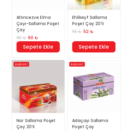
Altıncezve Elma
Ehlikeyf Sallama
Çayı-Sallama Poşet
Poşet Çay 20’li
Çay
55
₺
52
₺
65
₺
60
₺
Sepete Ekle
Sepete Ekle
İndirim!
İndirim!
Nar Sallama Poşet
Adaçayı Sallama
Çay 20’li
Poşet Çay