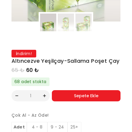
İndirim!
Altıncezve Yeşilçay-Sallama Poşet Çay
65
₺
60
₺
68 adet stokta
Sepete Ekle
Çok Al - Az Öde!
Adet
4 - 8
9 - 24
25+