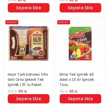
70
₺
60
₺
70
₺
60
₺
Sepete Ekle
Sepete Ekle
İndirim!
İndirim!
Hazır Türk Kahvesi Ofis
Elma Tek İçimlik 40
Seti Orta Şekerli Tek
Adet x 1,5 Gr İçecek
İçimlik | 10′ lu Paket
Tozu
100
₺
86
₺
70
₺
60
₺
Sepete Ekle
Sepete Ekle