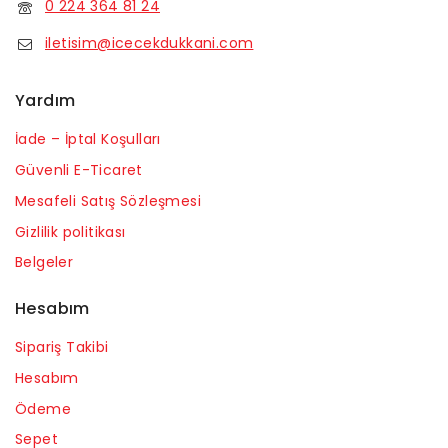
0 224 364 81 24
iletisim@icecekdukkani.com
Yardım
İade – İptal Koşulları
Güvenli E-Ticaret
Mesafeli Satış Sözleşmesi
Gizlilik politikası
Belgeler
Hesabım
Sipariş Takibi
Hesabım
Ödeme
Sepet