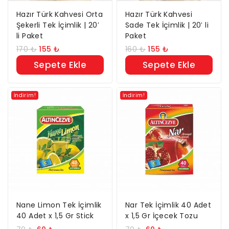
Hazır Türk Kahvesi Orta
Hazır Türk Kahvesi
Şekerli Tek İçimlik | 20′
Sade Tek İçimlik | 20′ li
li Paket
Paket
170
₺
155
₺
160
₺
155
₺
Sepete Ekle
Sepete Ekle
İndirim!
İndirim!
Nane Limon Tek İçimlik
Nar Tek İçimlik 40 Adet
40 Adet x 1,5 Gr Stick
x 1,5 Gr İçecek Tozu