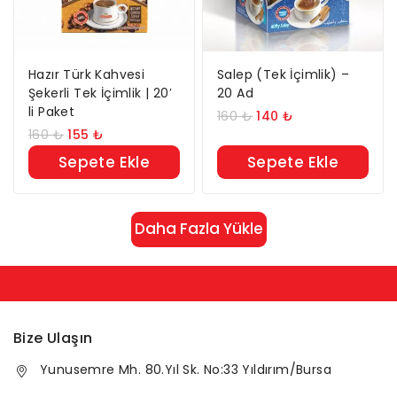
Hazır Türk Kahvesi
Salep (Tek İçimlik) –
Şekerli Tek İçimlik | 20′
20 Ad
li Paket
160
₺
140
₺
160
₺
155
₺
Sepete Ekle
Sepete Ekle
Daha Fazla Yükle
Bize Ulaşın
Yunusemre Mh. 80.Yıl Sk. No:33 Yıldırım/Bursa